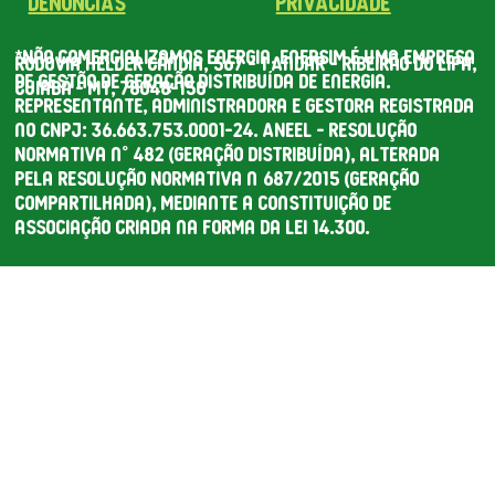
DENÚNCIAS
PRIVACIDADE
*Não comercializamos energia. Enersim é uma empresa
Rodovia Helder Cândia, 567 - 1 Andar - Ribeirão do Lipa,
de gestão de geração distribuída de energia.
Cuiabá - MT, 78048-150
Representante, administradora e gestora registrada
no CNPJ: 36.663.753.0001-24. ANEEL - Resolução
Normativa n° 482 (Geração Distribuída), alterada
pela Resolução Normativa nº 687/2015 (Geração
Compartilhada), mediante a constituição de
associação criada na forma da lei 14.300.